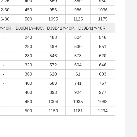
12-25
400
850
880
930
12-30
450
956
986
1036
16-30
500
1095
1125
1175
Y-40R、DJ9B41Y-40C、DJ9B41Y-40P、DJ9B41Y-40R
-
240
483
504
546
-
280
499
530
551
-
280
546
578
620
-
320
572
604
646
-
360
620
61
693
-
400
683
741
767
-
400
893
924
977
-
450
1004
1035
1088
-
500
1150
1181
1234