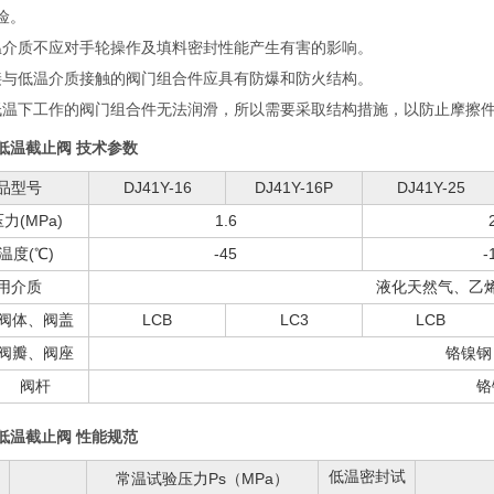
险。
温介质不应对手轮操作及填料密封性能产生有害的影响。
接与低温介质接触的阀门组合件应具有防爆和防火结构。
低温下工作的阀门组合件无法润滑，所以需要采取结构措施，以防止摩擦
低温截止阀 技术参数
品型号
DJ41Y-16
DJ41Y-16P
DJ41Y-25
力(MPa)
1.6
温度(℃)
-45
-
用介质
液化天然气、乙
阀体、阀盖
LCB
LC3
LCB
阀瓣、阀座
铬镍钢
阀杆
铬
低温截止阀 性能规范
低温密封试
常温试验压力Ps（MPa）