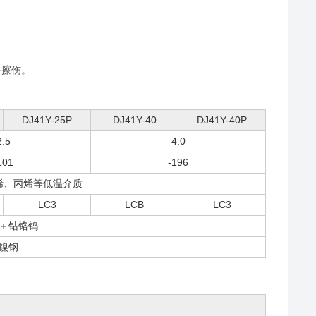
件擦伤。
DJ41Y-25P
DJ41Y-40
DJ41Y-40P
2.5
4.0
101
-196
烯、丙烯等低温介质
LC3
LCB
LC3
＋钴铬钨
镍钢