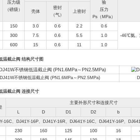
压力级
验
密封
（磅级）
压力
壳体
上密封
（气）
Ps（MPa）
150
3.0
0.6
2.2
0.6
300
7.5
0.6
5.5
1.0
-46℃氨
600
15
0.6
11
1.0
低温截止阀 结构尺寸图
DJ41W不锈钢低温截止阀 (PN1.6MPa～PN2.5MPa)
D
低温截止阀 连接尺寸
主要外形尺寸和连接尺寸
径
L
D
D1
D2
b
Y-16C、DJ41Y-16P、DJ41Y-16R、DJ641Y-16C、DJ641Y-16P、DJ64
230
160
125
100
16