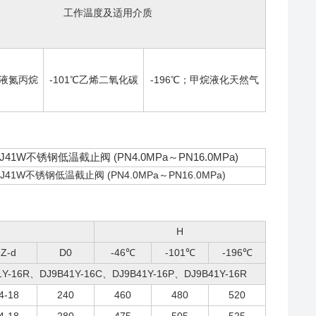
工作温度及适用介质
、液氮丙烷
-101℃乙烯二氧化碳
-196℃；甲烷液化天然气
J41W不锈钢低温截止阀 (PN4.0MPa～PN16.0MPa)
H
Z-d
D0
-46℃
-101℃
-196℃
1Y-16R、DJ9B41Y-16C、DJ9B41Y-16P、DJ9B41Y-16R
4-18
240
460
480
520