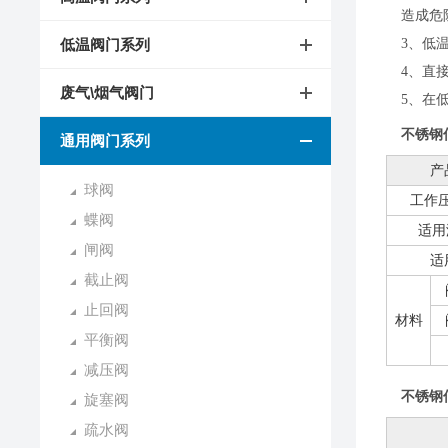
造成危
低温阀门系列
3、低
4、直
废气\烟气阀门
5、在
不锈钢
通用阀门系列
产
球阀
工作压
蝶阀
适用
闸阀
适
截止阀
止回阀
材料
平衡阀
减压阀
不锈钢
旋塞阀
疏水阀