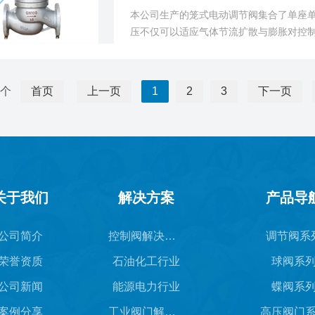
本公司生产的笼式电动调节阀集合了单座
压不仅可以适应气体节流扩散与膨胀对控
流量系数满足客户更家细致的工艺要求。
 个
首页
上一页
1
2
3
下一页
关于我们
解决方案
产品导
公司简介
控制阀解决方案
调节阀系
荣誉资质
石油化工行业
球阀系
公司新闻
能源电力行业
蝶阀系
案例分享
工业阀门解决方案
高压阀门