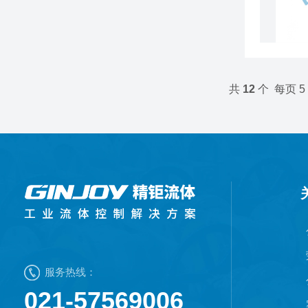
共
12
个 每页 5
服务热线：
021-57569006