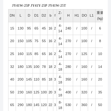
JY41W-25P JY41Y-25P JY41W-25T
Z-
重量
DN
L
D
D1
D2
b
f
H
H1
DO
L1
d
(kg)
4-
15
130
95
65
45
16
2
240
/
100
/
6
14
4-
20
150
105
75
55
16
2
270
/
100
/
8
14
4-
25
160
115
85
65
16
2
270
/
125
/
10
14
4-
32
180
135
100
78
18
2
280
/
160
/
14
18
4-
40
200
145
110
85
18
3
350
/
160
/
20
18
4-
50
230
160
125
100
20
3
400
/
320
/
35
18
8-
65
290
180
145
120
22
3
530
/
360
/
50
18