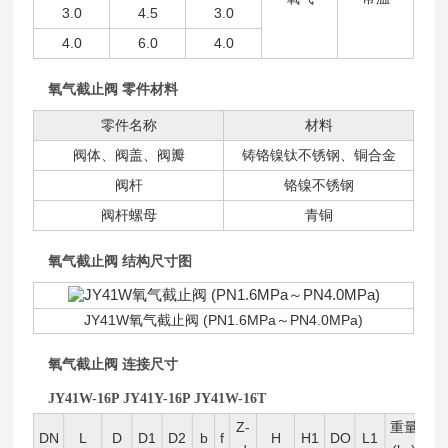
3.0
4.5
3.0
4.0
6.0
4.0
氧气截止阀 零件材料
零件名称
材料
阀体、阀盖、阀瓣
铸铬镍钛不锈钢、铜合金
阀杆
铬镍不锈钢
阀杆螺母
青铜
氧气截止阀 结构尺寸图
JY41W氧气截止阀 (PN1.6MPa～PN4.0MPa)
氧气截止阀 连接尺寸
JY41W-16P JY41Y-16P JY41W-16T
Z-
重量
DN
L
D
D1
D2
b
f
H
H1
DO
L1