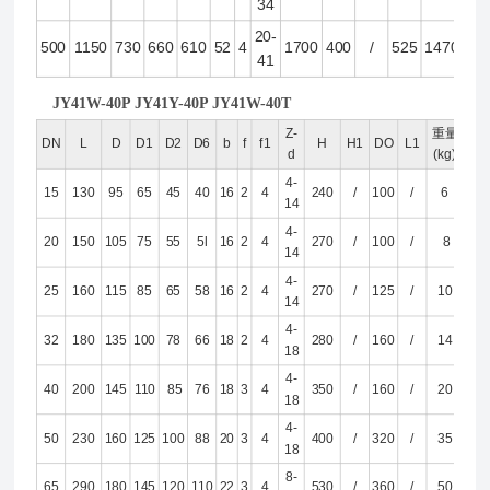
34
20-
500
1150
730
660
610
52
4
1700
400
/
525
1470
41
JY41W-40P JY41Y-40P JY41W-40T
Z-
重量
DN
L
D
D1
D2
D6
b
f
f1
H
H1
DO
L1
d
(kg)
4-
15
130
95
65
45
40
16
2
4
240
/
100
/
6
14
4-
20
150
105
75
55
5l
16
2
4
270
/
100
/
8
14
4-
25
160
115
85
65
58
16
2
4
270
/
125
/
10
14
4-
32
180
135
100
78
66
18
2
4
280
/
160
/
14
18
4-
40
200
145
110
85
76
18
3
4
350
/
160
/
20
18
4-
50
230
160
125
100
88
20
3
4
400
/
320
/
35
18
8-
65
290
180
145
120
110
22
3
4
530
/
360
/
50