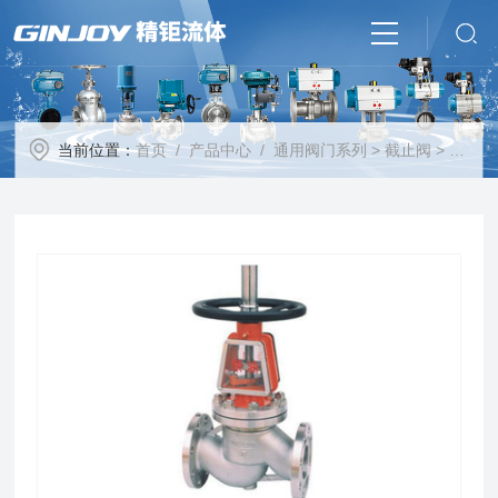
当前位置：
首页
/
产品中心
/
通用阀门系列
>
截止阀
> JY41W氧气截止阀