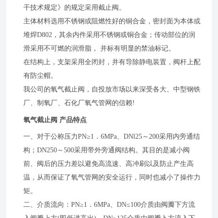
干技术规定》的规定采用截止阀。
主体材料选用不锈钢或阻燃性好的铜合金，密封面为本体或
堆焊D802，其余内件采用不锈钢或铜合金；传动部位的润
滑采用不可燃的润滑脂， 并标有明显的禁油标记。
在结构上，支架采用全闭封，并有导除静电装置，阀杆上配
有防尘帽。
我公司的氧气截止阀，自投放市场以来深受各大、中型钢铁
厂、制氧厂、石化厂氧气管网的信赖!
氧气截止阀 产品特点
一、对于公称压力PN≥1．6MPa、DNl25～200采用内旁通结
构；DN250～500采用带外旁通阀结构。其目的是减小阀
前、阀后的压力差以避免高流速、高冲刷以及防止产生高
温，从而保证了氧气管网的安全运行，同时也减小了操作力
矩。
二、介质流向：PN≥1．6MPa、DN≤100介质由阀瓣下方流