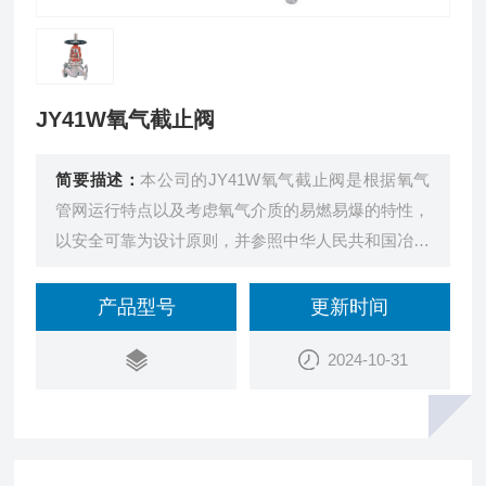
JY41W氧气截止阀
简要描述：
本公司的JY41W氧气截止阀是根据氧气
管网运行特点以及考虑氧气介质的易燃易爆的特性，
以安全可靠为设计原则，并参照中华人民共和国冶金
工业部制定的《氧气安全规程》的规定而设计、制造
的确保氧气管网安全运行的专用氧气截止阀。
产品型号
更新时间
2024-10-31