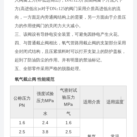
入阀瓣上方(即低进高出)，DN≥125介质由阀瓣卜方流入下
方(高进低出)o对于DN≥125的阀门采用介质高进低出的流
向，一方面足内旁通阀结构上的需要，另一方面由于介质压
力的作用使阀门的关闭力大大减小。
三、该阀设有导静电安全装置，可避免因静电产生火花。
四、与普通截止阀相比，氧气管路用截止阀的支架部分采用
全封闭式结构，且压紧填料时可以打开支架上的防护盖板，
起到了防油防尘的作用。并有明显的禁油标记。
五、全部零件采用严格的脱脂处理。
氧气截止阀 性能规范
气密封试
强度试验
+
验压力
公称压力
压力MPa
适用介质
适用温度
MPa
PN
水
气
1.6
2.4
1.6
2.5
3.8
2.5
氧气
常温