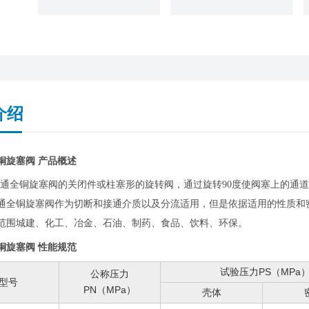
介绍
铜旋塞阀 产品概述
T二通全铜旋塞阀的关闭件或柱塞形的旋转阀，通过旋转90度使阀塞上的
通全铜旋塞阀作为切断和接通介质以及分流适用，但是依据适用的性质和密
范围城建、化工、冶金、石油、制药、食品、饮料、环保。
铜旋塞阀 性能规范
试验压力PS（MPa
公称压力
型号
PN（MPa）
壳体