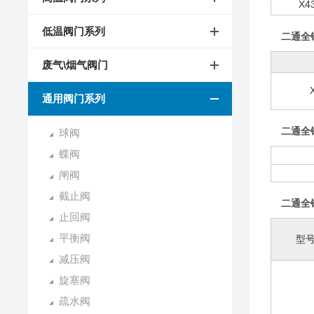
X4
低温阀门系列
二通全
废气\烟气阀门
通用阀门系列
二通全
球阀
蝶阀
闸阀
截止阀
二通全
止回阀
平衡阀
型
减压阀
旋塞阀
疏水阀