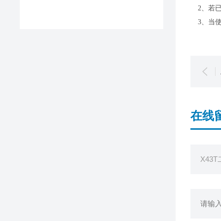
2、若
3、当
在线