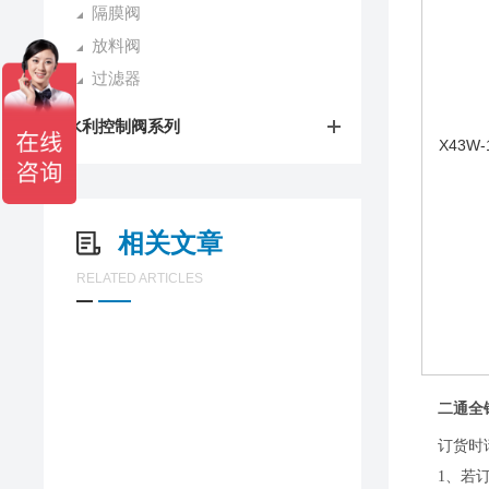
隔膜阀
放料阀
过滤器
水利控制阀系列
X43W-
相关文章
RELATED ARTICLES
二通全
订货时
1、若