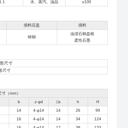
1.1
水、蒸汽、油品
≤100
填料压盖
填料
油浸石棉盘根
铸铜
柔性石墨
外形尺寸
尺寸（mm）
b
z-φd
□s
h
H
2
14
4-φ14
14
26
99
2
16
4-φ14
14
34
124
2
16
4-φ14
17
38
133