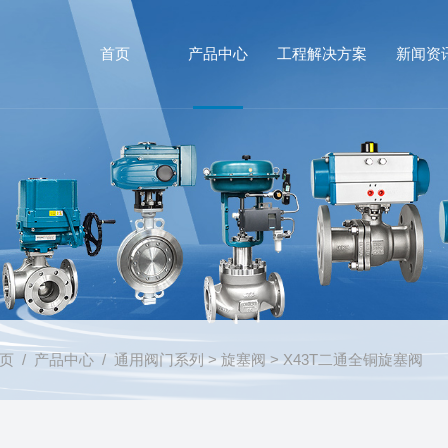
首页
产品中心
工程解决方案
新闻资
页
/
产品中心
/
通用阀门系列
>
旋塞阀
> X43T二通全铜旋塞阀