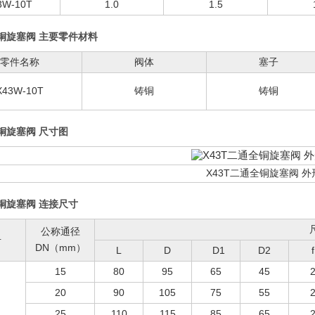
3W-10T
1.0
1.5
铜旋塞阀 主要零件材料
零件名称
阀体
塞子
X43W-10T
铸铜
铸铜
铜旋塞阀 尺寸图
X43T二通全铜旋塞阀 
铜旋塞阀 连接尺寸
公称通径
号
DN（mm）
L
D
D1
D2
f
15
80
95
65
45
20
90
105
75
55
25
110
115
85
65