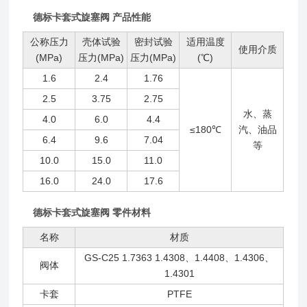
德标卡套式旋塞阀 产品性能
公称压力
壳体试验
密封试验
适用温度
使用介质
(MPa)
压力(MPa)
压力(MPa)
(℃)
1.6
2.4
1.76
2.5
3.75
2.75
水、蒸
4.0
6.0
4.4
≤180℃
汽、油品
6.4
9.6
7.04
等
10.0
15.0
11.0
16.0
24.0
17.6
德标卡套式旋塞阀 零件材料
名称
材质
GS-C25 1.7363 1.4308、1.4408、1.4306、
阀体
1.4301
卡套
PTFE