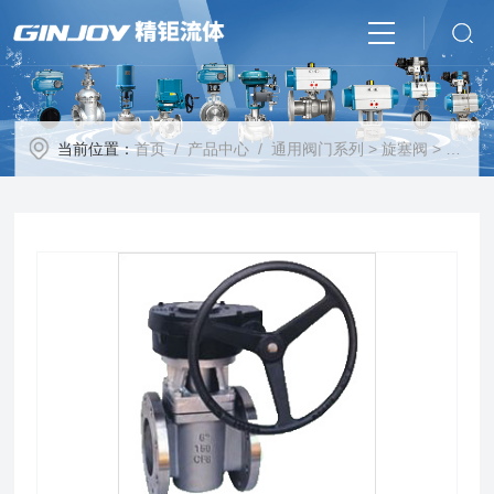
当前位置：
首页
/
产品中心
/
通用阀门系列
>
旋塞阀
> DX343德标卡套式旋塞阀