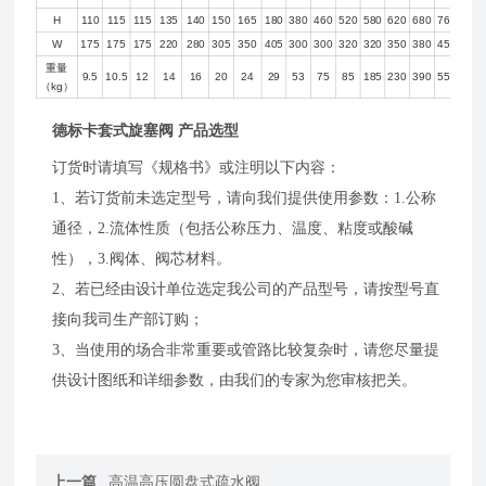
H
110
115
115
135
140
150
165
180
380
460
520
580
620
680
760
W
175
175
175
220
280
305
350
405
300
300
320
320
350
380
450
重量
9.5
10.5
12
14
16
20
24
29
53
75
85
185
230
390
550
（kg）
德标卡套式旋塞阀 产品选型
订货时请填写《规格书》或注明以下内容：
1、若订货前未选定型号，请向我们提供使用参数：1.公称
通径，2.流体性质（包括公称压力、温度、粘度或酸碱
性），3.阀体、阀芯材料。
2、若已经由设计单位选定我公司的产品型号，请按型号直
接向我司生产部订购；
3、当使用的场合非常重要或管路比较复杂时，请您尽量提
供设计图纸和详细参数，由我们的专家为您审核把关。
上一篇
高温高压圆盘式疏水阀