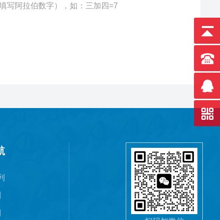
填写阿拉伯数字），如：三加四=7
航
列
列
列