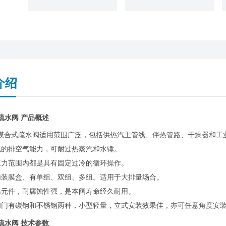
介绍
疏水阀 产品概述
6H膜合式疏水阀适用范围广泛，包括供热汽主管线、伴热管路、干燥器和
色的排空气能力，可耐过热蒸汽和水锤。
压力范围内都是具有固定过冷的循环操作。
内装膜盒、有单组、双组、多组。适用于大排量场合。
温元件，耐腐蚀性强，是本阀寿命经久耐用。
阀门有碳钢和不锈钢两种，小型轻量，立式安装效果佳，亦可任意角度安
疏水阀 技术参数