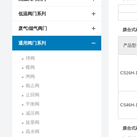
低温阀门系列
废气\烟气阀门
膜合式
通用阀门系列
产品型
球阀
蝶阀
CS16H-
闸阀
截止阀
止回阀
平衡阀
CS46H-
减压阀
旋塞阀
膜合式
疏水阀