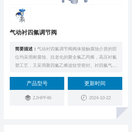
气动衬四氟调节阀
简要描述：
气动衬四氟调节阀阀体接触腐蚀介质的部
位均采用耐腐蚀、抗老化的聚全氟乙丙烯，高压衬氟
塑工艺，又采用聚四氟乙烯波纹管密封。衬四氟气动
调节阀具有对酸、碱等高强腐蚀介质和有毒挥发的气
体、液体介质流量的调控。因而衬四氟气动调节阀广
产品型号
更新时间
泛适用于化工、冶金、医药等行业中。
ZJHPF46
2024-10-22