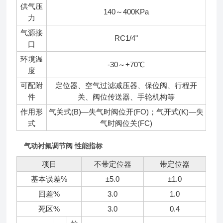
供气压
140～400KPa
力
气源接
RC1/4"
口
环境温
-30～+70℃
度
可配附
定位器、空气过滤减压器、保位阀、行程开
件
关、阀位传送器、手轮机构等
作用形
气关式(B)—失气时阀位开(FO)；气开式(K)—失
式
气时阀位关(FC)
气动衬氟调节阀 性能指标
项目
不带定位器
带定位器
基本误差%
±5.0
±1.0
回差%
3.0
1.0
死区%
3.0
0.4