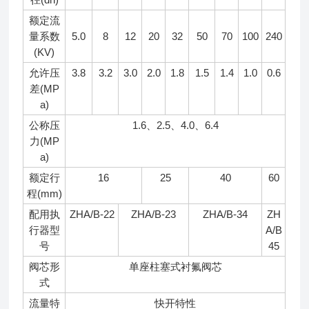
额定流
量系数
5.0
8
12
20
32
50
70
100
240
(KV)
允许压
3.8
3.2
3.0
2.0
1.8
1.5
1.4
1.0
0.6
差(MP
a)
公称压
1.6、2.5、4.0、6.4
力(MP
a)
额定行
16
25
40
60
程(mm)
配用执
ZHA/B-22
ZHA/B-23
ZHA/B-34
ZH
行器型
A/B
号
45
阀芯形
单座柱塞式衬氟阀芯
式
流量特
快开特性