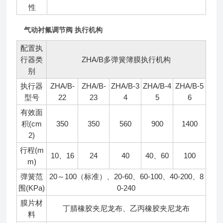
性
气动衬氟调节阀 执行机构
配置执
行器类
ZHA/B多弹簧簿膜执行机构
别
执行器
ZHA/B-
ZHA/B-
ZHA/B-3
ZHA/B-4
ZHA/B-5
型号
22
23
4
5
6
有效面
积(cm
350
350
560
900
1400
2)
行程(m
10、16
24
40
40、60
100
m)
弹簧范
20～100（标准）、20-60、60-100、40-200、8
围(KPa)
0-240
膜片材
丁腈橡胶夹尼龙布、乙丙橡胶夹尼龙布
料