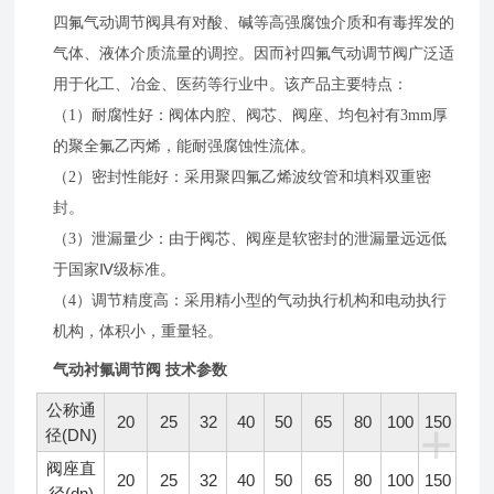
四氟气动调节阀具有对酸、碱等高强腐蚀介质和有毒挥发的
气体、液体介质流量的调控。因而衬四氟气动调节阀广泛适
用于化工、冶金、医药等行业中。该产品主要特点：
（1）耐腐性好：阀体内腔、阀芯、阀座、均包衬有3mm厚
的聚全氟乙丙烯，能耐强腐蚀性流体。
（2）密封性能好：采用聚四氟乙烯波纹管和填料双重密
封。
（3）泄漏量少：由于阀芯、阀座是软密封的泄漏量远远低
于国家Ⅳ级标准。
（4）调节精度高：采用精小型的气动执行机构和电动执行
机构，体积小，重量轻。
气动衬氟调节阀 技术参数
公称通
20
25
32
40
50
65
80
100
150
+
径(DN)
阀座直
20
25
32
40
50
65
80
100
150
径(dn)