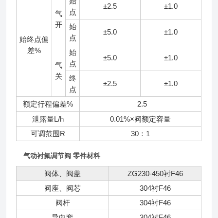
始
±2.5
±1.0
点
气
开
始
±5.0
±1.0
点
始终点偏
差%
始
±5.0
±1.0
点
气
关
终
±2.5
±1.0
点
额定行程偏差%
2.5
≤
泄露量L/h
0.01%×阀额定容量
可调范围R
30：1
气动衬氟调节阀 零件材料
阀体、阀盖
ZG230-450衬F46
阀座、阀芯
304衬F46
阀杆
304衬F46
导向套
304衬F46