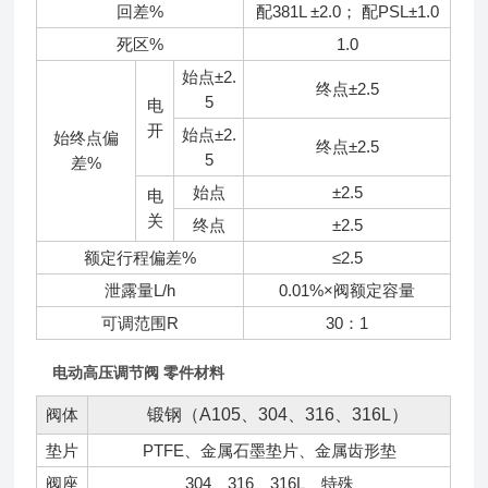
回差%
配381L ±2.0； 配PSL±1.0
死区%
1.0
始点±2.
终点±2.5
5
电
开
始点±2.
始终点偏
终点±2.5
5
差%
始点
±2.5
电
关
终点
±2.5
额定行程偏差%
≤2.5
泄露量L/h
0.01%×阀额定容量
可调范围R
30：1
电动高压调节阀 零件材料
阀体
锻钢（A105、304、316、316L）
垫片
PTFE、金属石墨垫片、金属齿形垫
阀座
304、316、316L、特殊