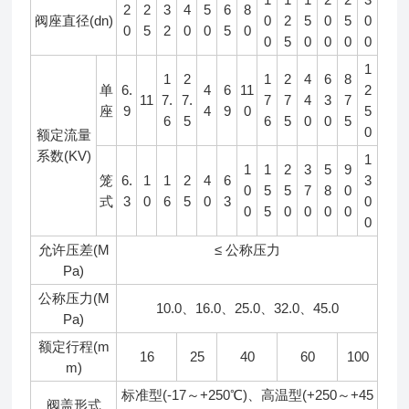
2
2
3
4
5
6
8
阀座直径(dn)
0
2
5
0
5
0
0
5
2
0
0
5
0
0
5
0
0
0
0
1
1
2
1
2
4
6
8
单
6.
4
6
11
2
11
7.
7.
7
7
4
3
7
座
9
4
9
0
5
6
5
6
5
0
0
5
0
额定流量
系数(KV)
1
1
1
2
3
5
9
笼
6.
1
1
2
4
6
3
0
5
5
7
8
0
式
3
0
6
5
0
3
0
0
5
0
0
0
0
0
允许压差(M
≤ 公称压力
Pa)
公称压力(M
10.0、16.0、25.0、32.0、45.0
Pa)
额定行程(m
16
25
40
60
100
m)
标准型(-17～+250℃)、高温型(+250～+45
阀盖形式