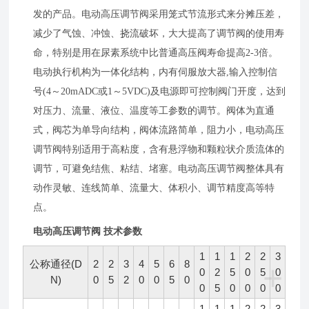
发的产品。电动高压调节阀采用笼式节流形式来分摊压差，
减少了气蚀、冲蚀、挠流破坏，大大提高了调节阀的使用寿
命，特别是用在尿素系统中比普通高压阀寿命提高2-3倍。
电动执行机构为一体化结构，内有伺服放大器,输入控制信
号(4～20mADC或1～5VDC)及电源即可控制阀门开度，达到
对压力、流量、液位、温度等工参数的调节。阀体为直通
式，阀芯为单导向结构，阀体流路简单，阻力小，电动高压
调节阀特别适用于高粘度，含有悬浮物和颗粒状介质流体的
调节，可避免结焦、粘结、堵塞。电动高压调节阀整体具有
动作灵敏、连线简单、流量大、体积小、调节精度高等特
点。
电动高压调节阀 技术参数
1
1
1
2
2
3
公称通径(D
2
2
3
4
5
6
8
+
0
2
5
0
5
0
N)
0
5
2
0
0
5
0
0
5
0
0
0
0
1
1
1
2
2
3