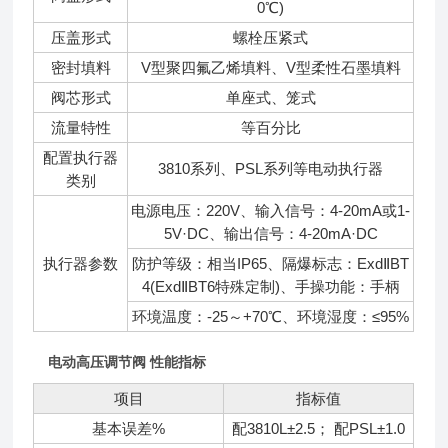
0℃)
压盖形式
螺栓压紧式
密封填料
V型聚四氟乙烯填料、V型柔性石墨填料
阀芯形式
单座式、笼式
流量特性
等百分比
配置执行器
3810系列、PSL系列等电动执行器
类别
电源电压：220V、输入信号：4-20mA或1-
5V·DC、输出信号：4-20mA·DC
执行器参数
防护等级：相当IP65、隔爆标志：ExdⅡBT
4(ExdⅡBT6特殊定制)、手操功能：手柄
环境温度：-25～+70℃、环境湿度：≤95%
电动高压调节阀 性能指标
项目
指标值
基本误差%
配3810L±2.5； 配PSL±1.0