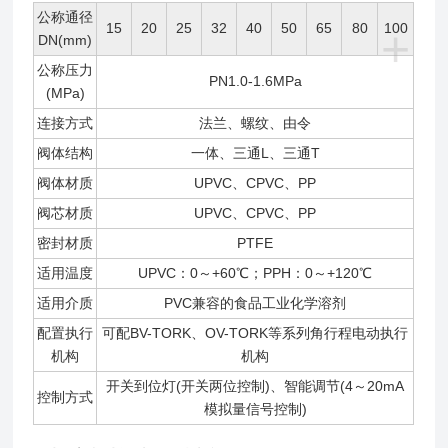
公称通径
15
20
25
32
40
50
65
80
100
+
DN(mm)
公称压力
PN1.0-1.6MPa
(MPa)
连接方式
法兰、螺纹、由令
阀体结构
一体、三通L、三通T
阀体材质
UPVC、CPVC、PP
阀芯材质
UPVC、CPVC、PP
密封材质
PTFE
适用温度
UPVC：0～+60℃；PPH：0～+120℃
适用介质
PVC兼容的食品工业化学溶剂
配置执行
可配BV-TORK、OV-TORK等系列角行程电动执行
机构
机构
开关到位灯(开关两位控制)、智能调节(4～20mA
控制方式
模拟量信号控制)