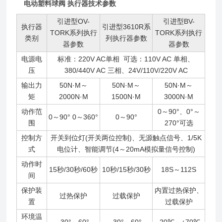
电动塑料球阀 执行器技术参数
引进型OV-
引进型BV-
执行器
引进型3610R系
TORK系列执行
TORK系列执行
类别
列执行器参数
器参数
器参数
电源电
标准：220V AC单相 可选：110V AC 单相、
压
380/440V AC 三相、24V/110V/220V AC
输出力
50N·M～
50N·M～
50N·M～
矩
2000N·M
1500N·M
3000N·M
动作范
0～90°、0°～
0～90° 0～360°
0～90°
围
270°可选
控制方
开关到位灯(开关两位控制)、无源触点信号、1/5K
式
电位计、智能调节(4～20mA模拟量信号控制)
动作时
15秒/30秒/60秒
10秒/15秒/30秒
18S～112S
间
保护装
内置过热保护、
过热保护
过载保护
置
过载保护
环境温