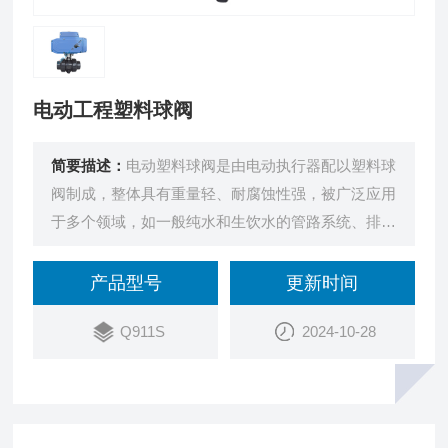
电动工程塑料球阀
简要描述：
电动塑料球阀是由电动执行器配以塑料球
阀制成，整体具有重量轻、耐腐蚀性强，被广泛应用
于多个领域，如一般纯水和生饮水的管路系统、排水
和污水管路系统、盐水和海水管路系统、酸碱和化学
溶液系统等多个行业。电动执行器采用一体化设计，
产品型号
更新时间
输入220V电源即可直接进行开关量调节，亦可内置
Q911S
2024-10-28
伺服模块，输入控制信号(4～20mADC或1～5VDC)
及单相电源即可控制运转。