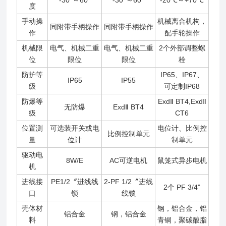
-30°～60°
-30°～60°
-20℃～+70℃
度
手动操
机械离合机构，
同附带手柄操作
同附带手柄操作
作
配手轮操作
机械限
电气、机械二重
电气、机械二重
2个外部调整螺
位
限位
限位
栓
防护等
IP65、IP67、
IP65
IP55
级
可定制IP68
防爆等
ExdⅡ BT4,ExdⅡ
无防爆
ExdⅡ BT4
级
CT6
位置测
可选装开关或电
电位计、比例控
比例控制单元
量
位计
制单元
驱动电
8W/E
AC可逆电机
鼠笼式异步电机
机
进线接
PE1/2〞进线线
2-PF 1/2〞进线
2个 PF 3/4”
口
锁
线锁
壳体材
钢，铝合金，铝
铝合金
钢，铝合金
料
青铜，聚碳酸脂