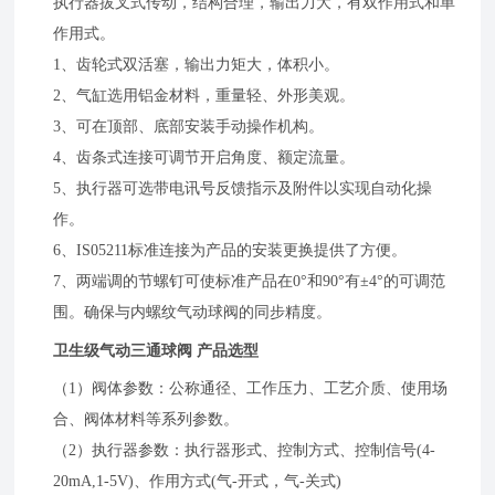
执行器拔叉式传动，结构合理，输出力大，有双作用式和单
作用式。
1、齿轮式双活塞，输出力矩大，体积小。
2、气缸选用铝金材料，重量轻、外形美观。
3、可在顶部、底部安装手动操作机构。
4、齿条式连接可调节开启角度、额定流量。
5、执行器可选带电讯号反馈指示及附件以实现自动化操
作。
6、IS05211标准连接为产品的安装更换提供了方便。
7、两端调的节螺钉可使标准产品在0°和90°有±4°的可调范
围。确保与内螺纹气动球阀的同步精度。
卫生级气动三通球阀 产品选型
（1）阀体参数：公称通径、工作压力、工艺介质、使用场
合、阀体材料等系列参数。
（2）执行器参数：执行器形式、控制方式、控制信号(4-
20mA,1-5V)、作用方式(气-开式，气-关式)