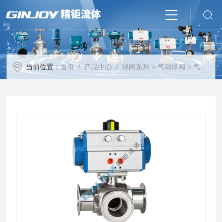
当前位置：
首页
/
产品中心
/
球阀系列
>
气动球阀
> 气动卫生级球阀