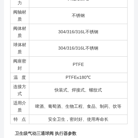
力
阀轴材
不锈钢
质
阀体材
304/316/316L不锈钢
质
球体材
304/316/316L不锈钢
质
阀座密
PTFE
封
温 度
PTFE≤180℃
连接方
快装式、焊接式、螺纹式
式
适用介
啤酒、葡萄酒、生物工程、食品、制药、饮等
质
特 点
安全卫生，密封好、使用寿命长
卫生级气动三通球阀 执行器参数