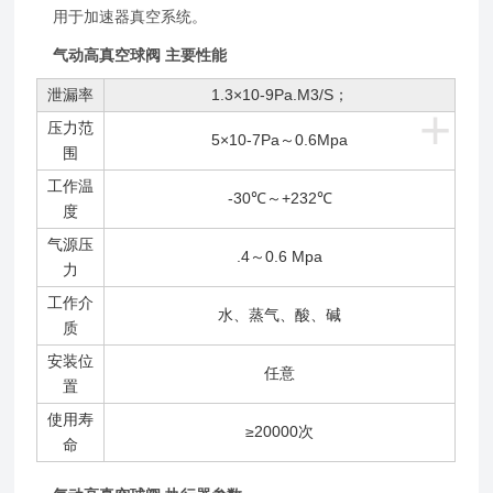
用于加速器真空系统。
气动高真空球阀 主要性能
泄漏率
1.3×10-9Pa.M3/S；
+
压力范
5×10-7Pa～0.6Mpa
围
工作温
-30℃～+232℃
度
气源压
.4～0.6 Mpa
力
工作介
水、蒸气、酸、碱
质
安装位
任意
置
使用寿
≥20000次
命