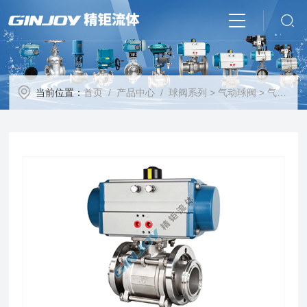
当前位置：
首页
/
产品中心
/
球阀系列
>
气动球阀
> 气动真空球阀