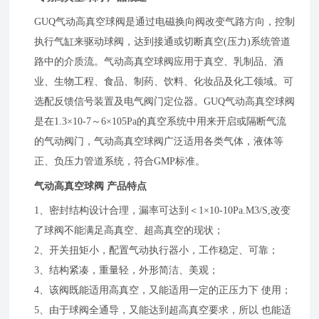
GUQ气动高真空球阀是通过电磁换向阀改变气路方向，控制
执行气缸来驱动球阀，达到接通或切断真空(压力)系统管道
路中的介质流。气动高真空球阀应用于真空、乳制品、酒
业、生物工程、食品、制药、饮料、化妆品及化工领域。可
选配反馈信号装置及电气阀门定位器。GUQ气动高真空球阀
是在1.3×10-7～6×105Pa的真空系统中用来开启或隔断气流
的气动阀门，气动高真空球阀广泛适用各类气体，液体等
正、负压力管道系统，符合GMP标准。
气动高真空球阀 产品特点
1、密封结构设计合理，漏率可达到＜1×10-10Pa.M3/S,改变
了球阀不能满足高真空、超高真空的现状；
2、开关扭矩小，配置气动执行器小，工作稳定、可靠；
3、结构紧凑，重量轻，外形简洁、美观；
4、该阀既能适用高真空，又能适用一定的正压力下 使用；
5、由于球阀全通导，又能达到超高真空要求，所以 也能适