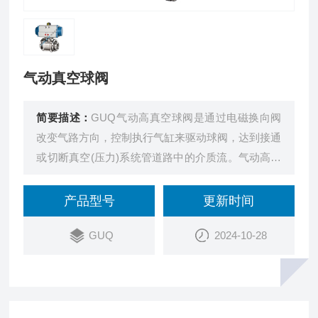
气动真空球阀
简要描述：
GUQ气动高真空球阀是通过电磁换向阀
改变气路方向，控制执行气缸来驱动球阀，达到接通
或切断真空(压力)系统管道路中的介质流。气动高真
空球阀应用于真空、乳制品、酒业、生物工程、食
品、制药、饮料、化妆品及化工领域。
产品型号
更新时间
GUQ
2024-10-28