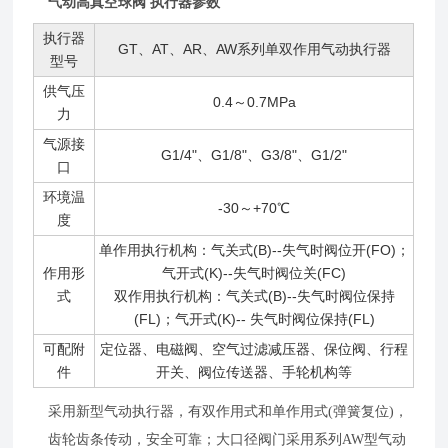
气动高真空球阀 执行器参数
执行器
GT、AT、AR、AW系列单双作用气动执行器
型号
供气压
0.4～0.7MPa
力
气源接
G1/4"、G1/8"、G3/8"、G1/2"
口
环境温
-30～+70℃
度
单作用执行机构：气关式(B)--失气时阀位开(FO)；
作用形
气开式(K)--失气时阀位关(FC)
式
双作用执行机构：气关式(B)--失气时阀位保持
(FL)；气开式(K)-- 失气时阀位保持(FL)
可配附
定位器、电磁阀、空气过滤减压器、保位阀、行程
件
开关、阀位传送器、手轮机构等
采用新型气动执行器，有双作用式和单作用式(弹簧复位)，
齿轮齿条传动，安全可靠；大口径阀门采用系列AW型气动