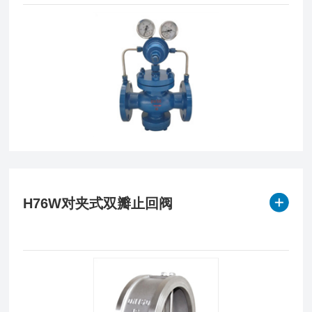
H76W对夹式双瓣止回阀