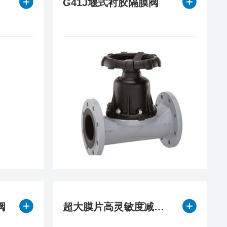
G41J堰式衬胶隔膜阀
阀
超大膜片高灵敏度减压阀