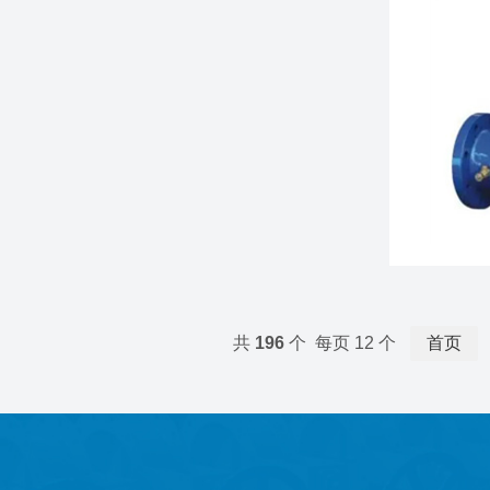
共
196
个 每页 12 个
首页