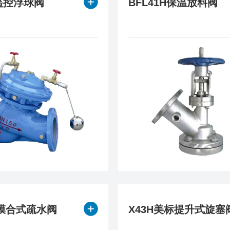
X遥控浮球阀
BFL41H保温放料阀
H膜合式疏水阀
X43H美标提升式旋塞