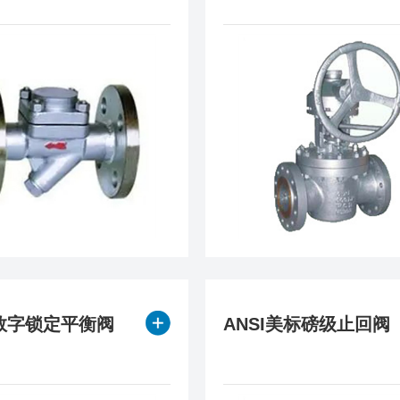
F数字锁定平衡阀
ANSI美标磅级止回阀