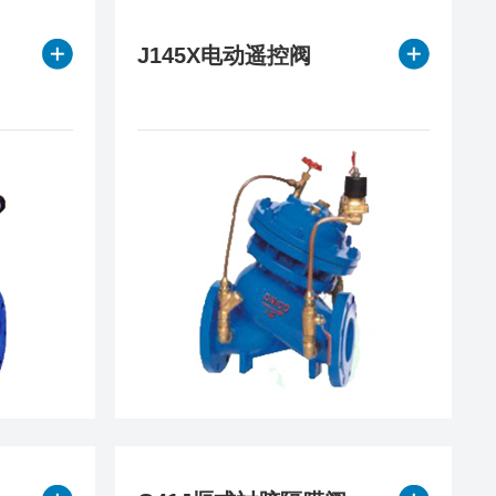
阀
J145X电动遥控阀