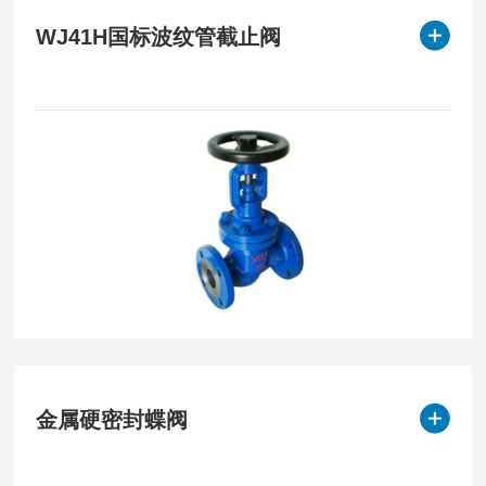
WJ41H国标波纹管截止阀
金属硬密封蝶阀