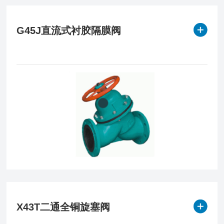
G45J直流式衬胶隔膜阀
X43T二通全铜旋塞阀